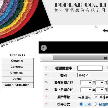
Ho
:::
歷
Ceramic
Concrete
標題關鍵字
Chemical
類別
Dental
發佈日期介於
年
月
Water Purification
截止日期介於
年
月
顯示筆數
每頁顯示
排序方式
日期
點閱數